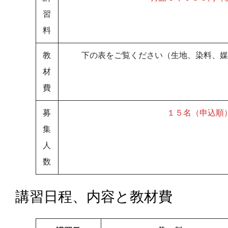
習
料
教
下の表をご覧ください（生地、染料、媒
材
費
募
１５名（申込順
集
人
数
講習日程、内容と教材費