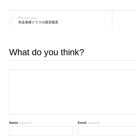
Previous post
布染基礎クラスの講習風景
What do you think?
required
required
Name
Email