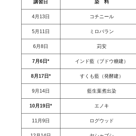
講習日
染 料
4月13日
コチニール
5月11日
ミロバラン
6月8日
苅安
7月6日*
インド藍（ブドウ糖建）
8月17日*
すくも藍（発酵建）
9月14日
藍生葉煮出染
10月19日*
エノキ
11月9日
ログウッド
12月14日
ヤシャブシ