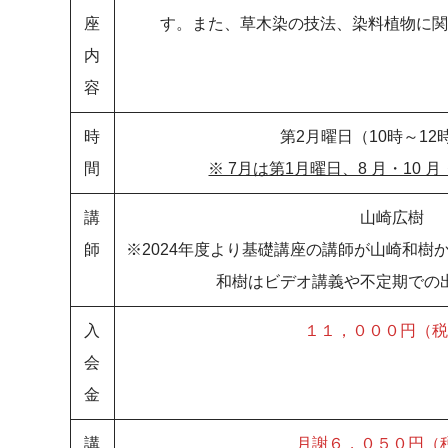
座
す。また、草木染の技法、染料植物に関
内
容
時
第2月曜日（10時～12
間
※ 7月は第1月曜日、8 月・10 
講
山崎広樹
師
※2024年度より基礎講座の講師が山崎和樹
和樹はビデオ講義や不定期での
入
１１，０００円（税
会
金
講
月謝６，０５０円（