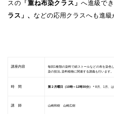
スの
「重ね布染クラス」
へ進級で
ラス」、
などの応用クラスへも進級
講座内容
毎回1種類の染料で絹ストールなどの布を染色し
染の技法､染料植物に関連する講義も行います。
時 間
第２月曜日（10時～12時30分）
＊8月、1月、
講 師
山崎和樹 山崎広樹